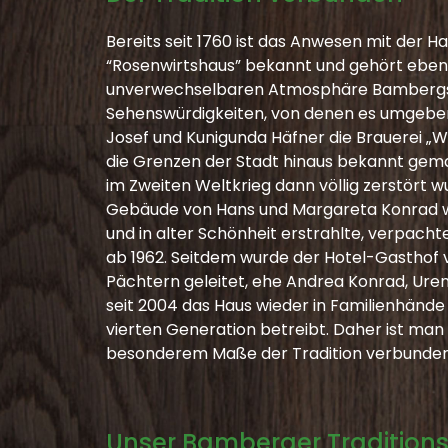
Bereits seit 1760 ist das Anwesen mit der 
“Rosenwirtshaus” bekannt und gehört eben
unverwechselbaren Atmosphäre Bambergs, 
Sehenswürdigkeiten, von denen es umgeben i
Josef und Kunigunda Häfner die Brauerei „Wi
die Grenzen der Stadt hinaus bekannt gem
im Zweiten Weltkrieg dann völlig zerstört
Gebäude von Hans und Margareta Konrad 
und in alter Schönheit erstrahlte, verpacht
ab 1962. Seitdem wurde der Hotel-Gasthof
Pächtern geleitet, ehe Andrea Konrad, Urenk
seit 2004 das Haus wieder in Familienhände
vierten Generation betreibt. Daher ist man 
besonderem Maße der Tradition verbunden
Unser Bamberger Traditions