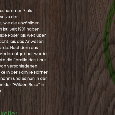
Hausnummer 7 als
so zu der
wie die unzähligen
st. Seit 1901 haben
lde Rose“ bis weit über
acht, bis das Anwesen
 wurde. Nachdem das
wiederaufgebaut wurde
ete die Familie das Haus
 von verschiedenen
elin der Familie Häfner,
 nahm und es nun in der
in der “Wilden Rose” in
.
keller